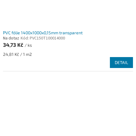
PVC fólie 1400x1000x0,15mm transparent
Na dotaz
Kód:
PVC150T100014000
34,73 Kč
/ ks
Měrná
24,81 Kč / 1 m2
cena:
DETAIL