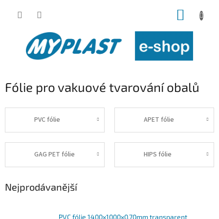
Přejít
NÁKUP
na
obsah
KOŠÍK
Fólie pro vakuové tvarování obalů
PVC fólie
APET fólie
GAG PET fólie
HIPS fólie
Nejprodávanější
PVC fólie 1400x1000x0,70mm transparent