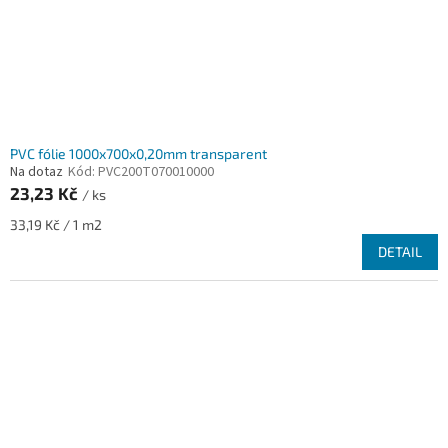
PVC fólie 1000x700x0,20mm transparent
Na dotaz
Kód:
PVC200T070010000
23,23 Kč
/ ks
Měrná
33,19 Kč / 1 m2
cena:
DETAIL