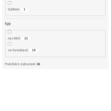
0,80mm
1
typ
na rolích
22
ve formátech
19
Položek k zobrazení:
41
V
ý
p
i
s
p
r