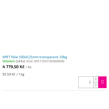
APET fólie 500x0,35mm transparent, 50kg
Skladem
(24 ks)
Kód:
APET350T050000000
4 779,50 Kč
/ ks
Měrná
95,59 Kč / 1 kg
cena: