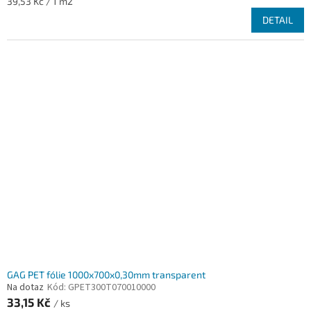
Měrná
39,53 Kč / 1 m2
cena:
DETAIL
GAG PET fólie 1000x700x0,30mm transparent
Na dotaz
Kód:
GPET300T070010000
33,15 Kč
/ ks