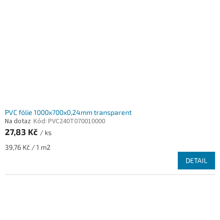
PVC fólie 1000x700x0,24mm transparent
Na dotaz
Kód:
PVC240T070010000
27,83 Kč
/ ks
Měrná
39,76 Kč / 1 m2
cena:
DETAIL