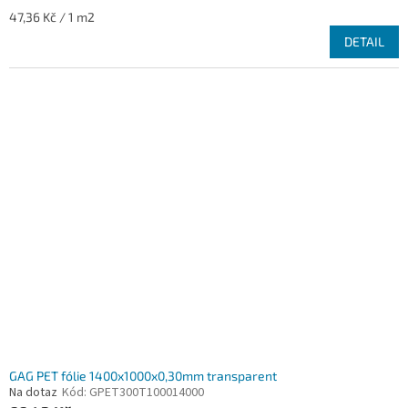
Měrná
47,36 Kč / 1 m2
cena:
DETAIL
GAG PET fólie 1400x1000x0,30mm transparent
Na dotaz
Kód:
GPET300T100014000