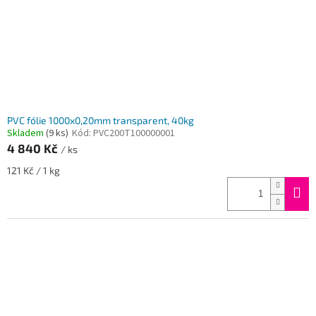
PVC fólie 1000x0,20mm transparent, 40kg
Skladem
(9 ks)
Kód:
PVC200T100000001
4 840 Kč
/ ks
Měrná
121 Kč / 1 kg
cena: