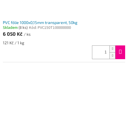
PVC fólie 1000x0,15mm transparent, 50kg
Skladem
(8 ks)
Kód:
PVC150T100000000
6 050 Kč
/ ks
Měrná
121 Kč / 1 kg
cena: