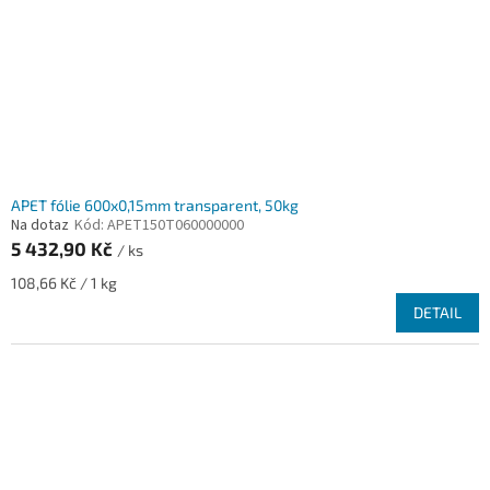
o
d
u
k
t
ů
APET fólie 600x0,15mm transparent, 50kg
Na dotaz
Kód:
APET150T060000000
5 432,90 Kč
/ ks
Měrná
108,66 Kč / 1 kg
cena:
DETAIL