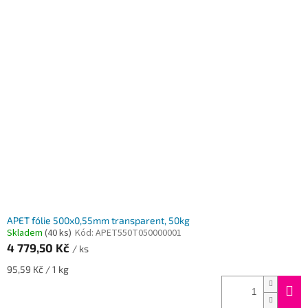
APET fólie 500x0,55mm transparent, 50kg
Skladem
(40 ks)
Kód:
APET550T050000001
4 779,50 Kč
/ ks
Měrná
95,59 Kč / 1 kg
cena: