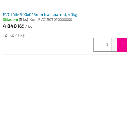
PVC fólie 500x0,15mm transparent, 40kg
Skladem
(5 ks)
Kód:
PVC150T050000000
4 840 Kč
/ ks
Měrná
121 Kč / 1 kg
cena: