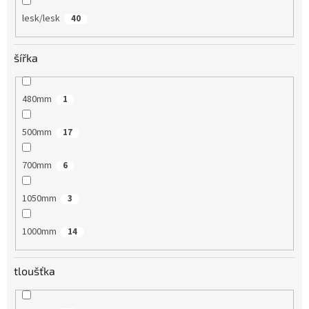
lesk/lesk
40
šířka
480mm
1
500mm
17
700mm
6
1050mm
3
1000mm
14
tloušťka