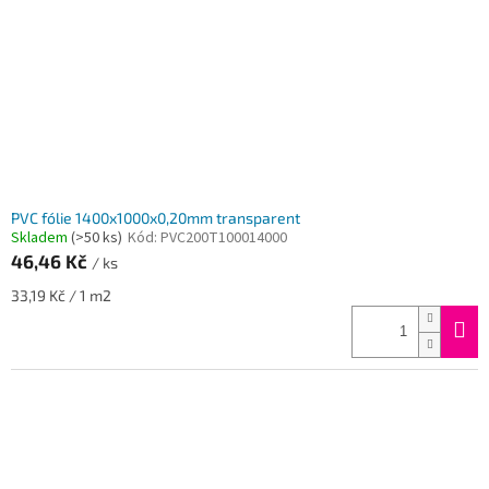
PVC fólie 1400x1000x0,20mm transparent
Skladem
(>50 ks)
Kód:
PVC200T100014000
46,46 Kč
/ ks
Měrná
33,19 Kč / 1 m2
cena: