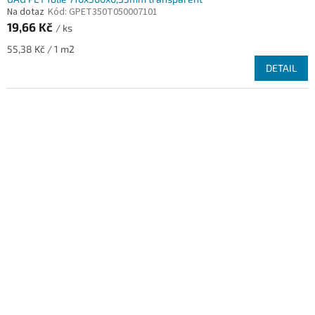
Na dotaz
Kód:
GPET350T050007101
19,66 Kč
/ ks
Měrná
55,38 Kč / 1 m2
cena:
DETAIL