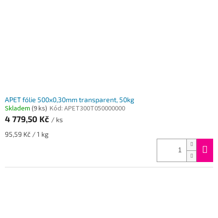
APET fólie 500x0,30mm transparent, 50kg
Skladem
(9 ks)
Kód:
APET300T050000000
4 779,50 Kč
/ ks
Měrná
95,59 Kč / 1 kg
cena: