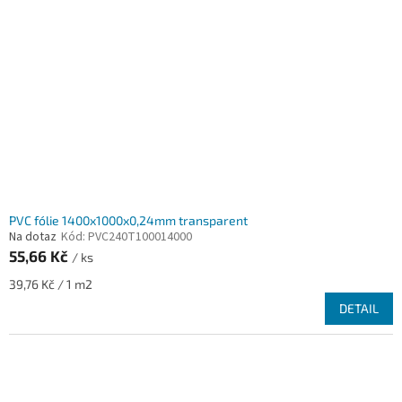
PVC fólie 1400x1000x0,24mm transparent
Na dotaz
Kód:
PVC240T100014000
55,66 Kč
/ ks
Měrná
39,76 Kč / 1 m2
cena:
DETAIL