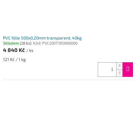
PVC fólie 500x0,20mm transparent, 40kg
Skladem
(28 ks)
Kód:
PVC200T050000000
4 840 Kč
/ ks
Měrná
121 Kč / 1 kg
cena: