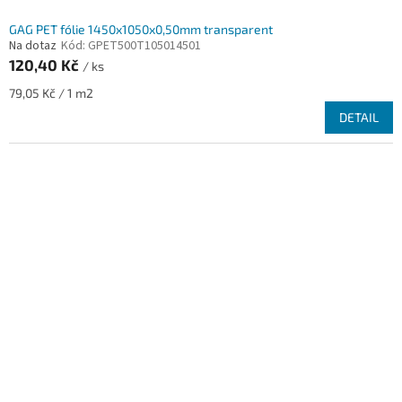
GAG PET fólie 1450x1050x0,50mm transparent
Na dotaz
Kód:
GPET500T105014501
120,40 Kč
/ ks
Měrná
79,05 Kč / 1 m2
cena:
DETAIL