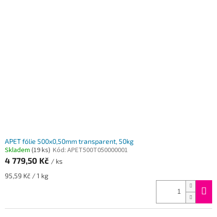
APET fólie 500x0,50mm transparent, 50kg
Skladem
(19 ks)
Kód:
APET500T050000001
4 779,50 Kč
/ ks
Měrná
95,59 Kč / 1 kg
cena: