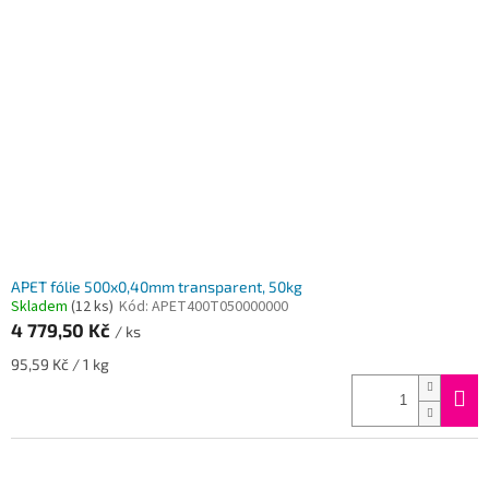
APET fólie 500x0,40mm transparent, 50kg
Skladem
(12 ks)
Kód:
APET400T050000000
4 779,50 Kč
/ ks
Měrná
95,59 Kč / 1 kg
cena: