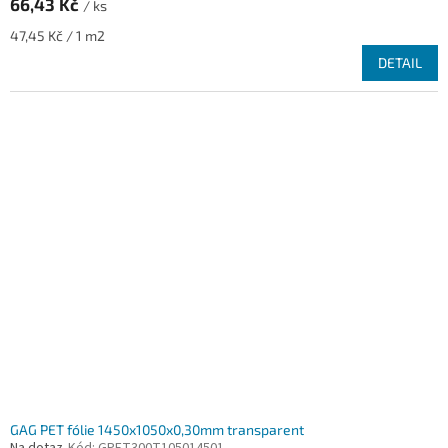
66,43 Kč
/ ks
Měrná
47,45 Kč / 1 m2
cena:
DETAIL
GAG PET fólie 1450x1050x0,30mm transparent
Na dotaz
Kód:
GPET300T105014501