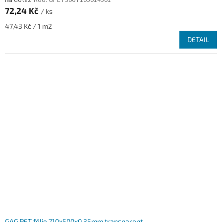
72,24 Kč
/ ks
Měrná
47,43 Kč / 1 m2
cena:
DETAIL
GAG PET fólie 710x500x0,35mm transparent