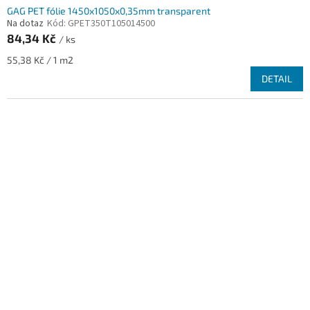
GAG PET fólie 1450x1050x0,35mm transparent
Na dotaz
Kód:
GPET350T105014500
84,34 Kč
/ ks
Měrná
55,38 Kč / 1 m2
cena:
DETAIL