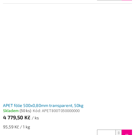
APET fólie 500x0,80mm transparent, 50kg
Skladem
(50 ks)
Kód:
APET800T050000000
4 779,50 Kč
/ ks
Měrná
95,59 Kč / 1 kg
cena: