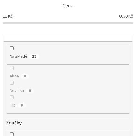
p
Cena
r
o
11
Kč
6050
Kč
d
u
k
t
ů
Na skladě
23
Akce
0
Novinka
0
Tip
0
Značky