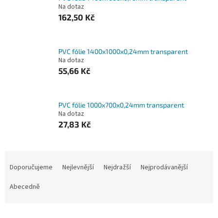
Na dotaz
162,50 Kč
PVC fólie 1400x1000x0,24mm transparent
Na dotaz
55,66 Kč
PVC fólie 1000x700x0,24mm transparent
Na dotaz
27,83 Kč
Ř
a
Doporučujeme
Nejlevnější
Nejdražší
Nejprodávanější
z
e
Abecedně
n
í