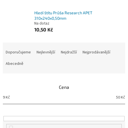
Hledí štítu Průša Research APET
310x240x0,50mm
Na dotaz
10,50 Kč
Ř
a
Doporučujeme
Nejlevnější
Nejdražší
Nejprodávanější
z
e
Abecedně
n
í
p
Cena
r
o
9
Kč
50
Kč
d
u
k
t
ů