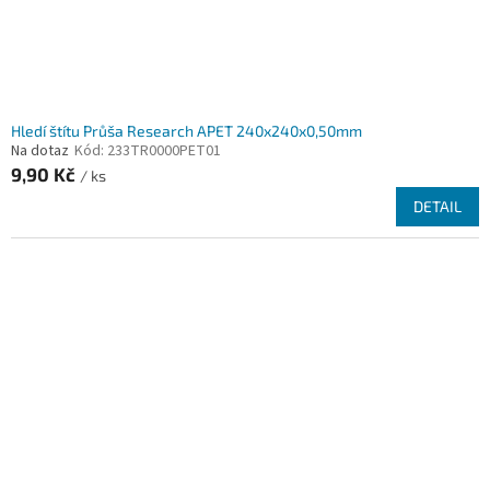
Hledí štítu Průša Research APET 240x240x0,50mm
Na dotaz
Kód:
233TR0000PET01
9,90 Kč
/ ks
DETAIL