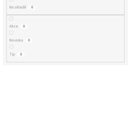
Na skladě
0
Akce
0
Novinka
0
Tip
0
V
ý
p
i
s
p
r
o
d