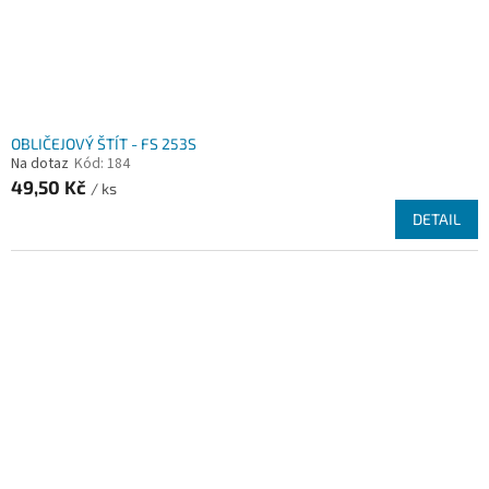
u
k
t
ů
OBLIČEJOVÝ ŠTÍT - FS 253S
Na dotaz
Kód:
184
49,50 Kč
/ ks
DETAIL