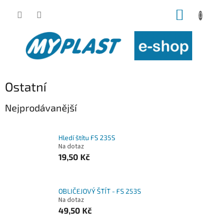
Přejít
NÁKUP
na
obsah
KOŠÍK
Ostatní
Nejprodávanější
Hledí štítu FS 235S
Na dotaz
19,50 Kč
OBLIČEJOVÝ ŠTÍT - FS 253S
Na dotaz
49,50 Kč