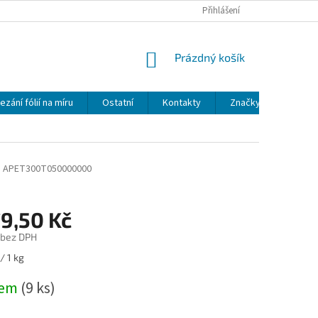
Přihlášení
NÁKUPNÍ
Prázdný košík
KOŠÍK
ezání fólií na míru
Ostatní
Kontakty
Značky
g
APET300T050000000
79,50 Kč
 bez DPH
/ 1 kg
dem
(9 ks)