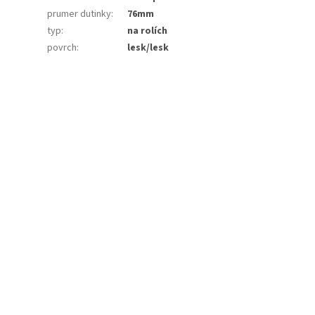
prumer dutinky
:
76mm
typ
:
na rolích
povrch
:
lesk/lesk