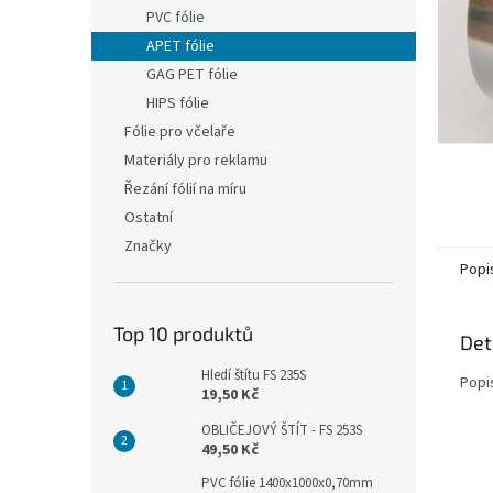
n
PVC fólie
e
APET fólie
l
GAG PET fólie
HIPS fólie
Fólie pro včelaře
Materiály pro reklamu
Řezání fólií na míru
Ostatní
Značky
Popi
Top 10 produktů
Det
Hledí štítu FS 235S
Popi
19,50 Kč
OBLIČEJOVÝ ŠTÍT - FS 253S
49,50 Kč
PVC fólie 1400x1000x0,70mm