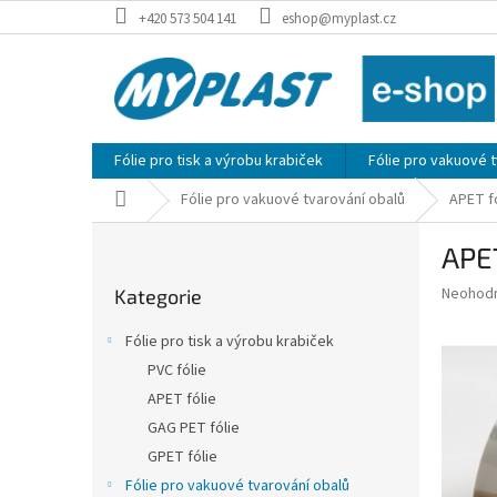
Přejít
+420 573 504 141
eshop@myplast.cz
na
obsah
Fólie pro tisk a výrobu krabiček
Fólie pro vakuové 
Domů
Fólie pro vakuové tvarování obalů
APET f
P
APE
o
Přeskočit
s
Průměr
Neohod
Kategorie
kategorie
t
hodnoce
r
produkt
Fólie pro tisk a výrobu krabiček
a
je
PVC fólie
0,0
n
z
APET fólie
n
5
í
GAG PET fólie
hvězdič
p
GPET fólie
a
Fólie pro vakuové tvarování obalů